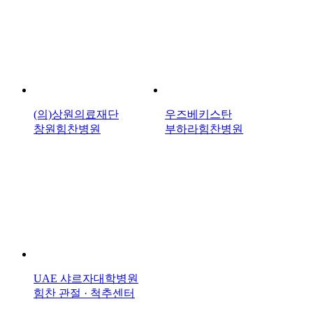
(의)상원의료재단
우즈베키스탄
창원힘찬병원
부하라힘찬병원
UAE 샤르자대학병원
힘찬 관절 · 척추센터